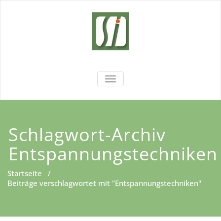
Zum
Inhalt
springen
Sachsen
Wir fördern Ihre Entwicklung!
NAVIGATION UMSCHALTEN
Institut
Schlagwort-Archiv
Entspannungstechniken
Startseite
/
Beiträge verschlagwortet mit "Entspannungstechniken"