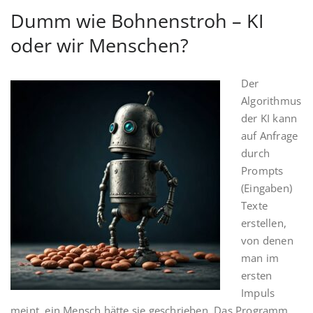
Dumm wie Bohnenstroh – KI
oder wir Menschen?
Der
Algorithmus
der KI kann
auf Anfrage
durch
Prompts
(Eingaben)
Texte
erstellen,
von denen
man im
ersten
Impuls
meint, ein Mensch hätte sie geschrieben. Das Programm