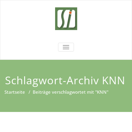
Zum
Inhalt
springen
Sachsen
Wir fördern Ihre Entwicklung!
NAVIGATION UMSCHALTEN
Institut
Schlagwort-Archiv KNN
Startseite
/
Beiträge verschlagwortet mit "KNN"