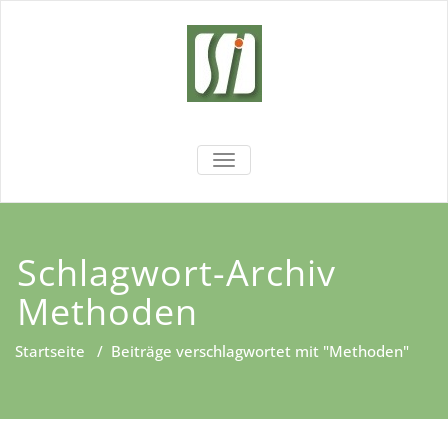
Zum
Inhalt
springen
Sachsen
Wir fördern Ihre Entwicklung!
NAVIGATION UMSCHALTEN
Institut
Schlagwort-Archiv
Methoden
Startseite
/
Beiträge verschlagwortet mit "Methoden"