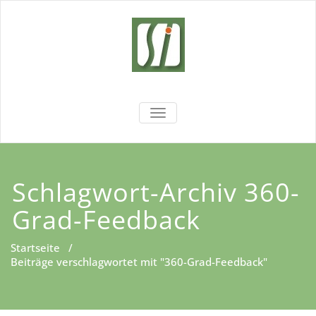
Zum
Inhalt
springen
Sachsen
Wir fördern Ihre Entwicklung!
NAVIGATION UMSCHALTEN
Institut
Schlagwort-Archiv 360-
Grad-Feedback
Startseite
/
Beiträge verschlagwortet mit "360-Grad-Feedback"