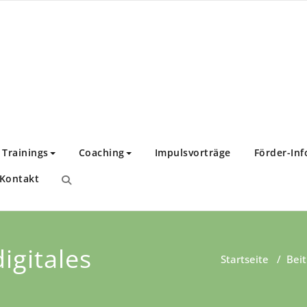
nstitut
twicklung!
Trainings
Coaching
Impulsvorträge
Förder-Inf
Kontakt
igitales
Startseite
/
Beit