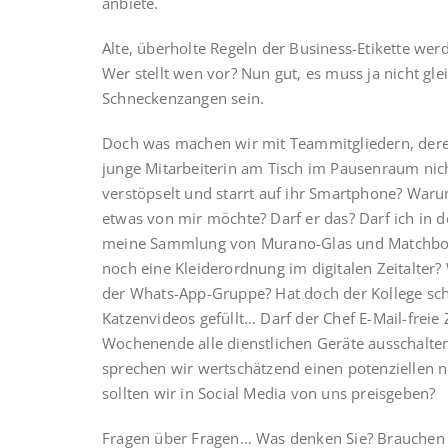
anbiete.
Alte, überholte Regeln der Business-Etikette werd
Wer stellt wen vor? Nun gut, es muss ja nicht 
Schneckenzangen sein.
Doch was machen wir mit Teammitgliedern, dere
junge Mitarbeiterin am Tisch im Pausenraum nich
verstöpselt und starrt auf ihr Smartphone? War
etwas von mir möchte? Darf er das? Darf ich in d
meine Sammlung von Murano-Glas und Matchbox
noch eine Kleiderordnung im digitalen Zeitalter? 
der Whats-App-Gruppe? Hat doch der Kollege sc
Katzenvideos gefüllt… Darf der Chef E-Mail-freie 
Wochenende alle dienstlichen Geräte ausschalten
sprechen wir wertschätzend einen potenziellen 
sollten wir in Social Media von uns preisgeben?
Fragen über Fragen… Was denken Sie? Brauchen wi