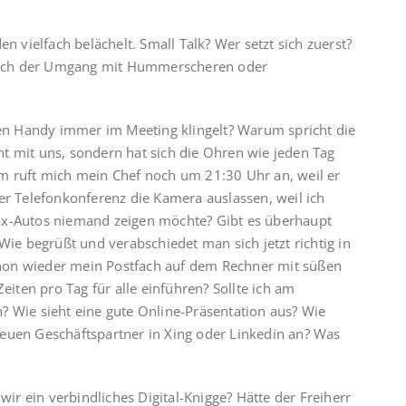
en vielfach belächelt. Small Talk? Wer setzt sich zuerst?
gleich der Umgang mit Hummerscheren oder
n Handy immer im Meeting klingelt? Warum spricht die
t mit uns, sondern hat sich die Ohren wie jeden Tag
um ruft mich mein Chef noch um 21:30 Uhr an, weil er
er Telefonkonferenz die Kamera auslassen, weil ich
-Autos niemand zeigen möchte? Gibt es überhaupt
Wie begrüßt und verabschiedet man sich jetzt richtig in
hon wieder mein Postfach auf dem Rechner mit süßen
Zeiten pro Tag für alle einführen? Sollte ich am
? Wie sieht eine gute Online-Präsentation aus? Wie
neuen Geschäftspartner in Xing oder Linkedin an? Was
r ein verbindliches Digital-Knigge? Hätte der Freiherr