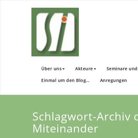
Zum
Inhalt
Sachsen I
Wir fördern Ihre En
springen
Über uns
Akteure
Seminare und 
Einmal um den Blog…
Anregungen
Schlagwort-Archiv d
Miteinander