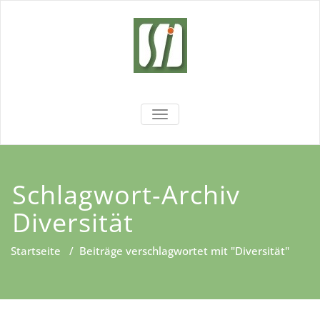
Zum
Inhalt
springen
Sachsen
Wir fördern Ihre Entwicklung!
NAVIGATION UMSCHALTEN
Institut
Schlagwort-Archiv
Diversität
Startseite
/
Beiträge verschlagwortet mit "Diversität"