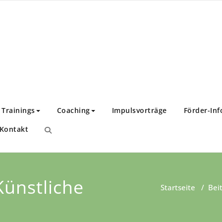
nstitut
twicklung!
Trainings
Coaching
Impulsvorträge
Förder-Inf
Kontakt
Künstliche
Startseite
/
Bei