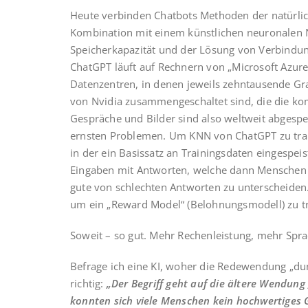
Heute verbinden Chatbots Methoden der natürlic
Kombination mit einem künstlichen neuronalen 
Speicherkapazität und der Lösung von Verbindun
ChatGPT läuft auf Rechnern von „Microsoft Azure
Datenzentren, in denen jeweils zehntausende Gr
von Nvidia zusammengeschaltet sind, die die k
Gespräche und Bilder sind also weltweit abgespe
ernsten Problemen. Um KNN von ChatGPT zu train
in der ein Basissatz an Trainingsdaten eingespeis
Eingaben mit Antworten, welche dann Menschen b
gute von schlechten Antworten zu unterscheiden
um ein „Reward Model“ (Belohnungsmodell) zu tr
Soweit – so gut. Mehr Rechenleistung, mehr Spra
Befrage ich eine KI, woher die Redewendung „d
richtig:
„Der Begriff geht auf die ältere Wendung
konnten sich viele Menschen kein hochwertiges G