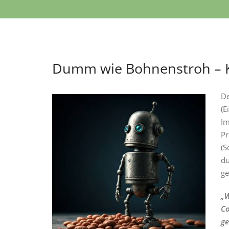
Dumm wie Bohnenstroh – K
De
(E
Im
Pr
(S
du
ge
„W
Co
ge