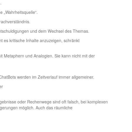
.
ge „Wahrheitsquelle“.
rachverständnis.
 Entschuldigungen und dem Wechsel des Themas.
 es kritische Inhalte anzuzeigen, schränkt
t Metaphern und Analogien. Sie kann nicht mit der
.
 ChatBots werden im Zeitverlauf immer allgemeiner.
er
rgebnisse oder Rechenwege sind oft falsch, bei komplexen
lgerungen möglich. Auch das räumliche