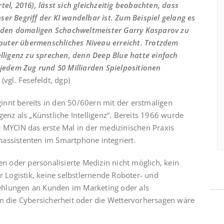
rtel, 2016), lässt sich gleichzeitig beobachten, dass
ser Begriff der KI wandelbar ist. Zum Beispiel gelang es
 den damaligen Schachweltmeister Garry Kasparov zu
puter übermenschliches Niveau erreicht. Trotzdem
elligenz zu sprechen, denn Deep Blue hatte einfach
 jedem Zug rund 50 Milliarden Spielpositionen
 (vgl. Fesefeldt, dgp)
eginnt bereits in den 50/60ern mit der erstmaligen
genz als „Künstliche Intelligenz“. Bereits 1966 wurde
e MYCIN das erste Mal in der medizinischen Praxis
assistenten im Smartphone integriert.
 oder personalisierte Medizin nicht möglich, kein
Logistik, keine selbstlernende Roboter- und
ehlungen an Kunden im Marketing oder als
um die Cybersicherheit oder die Wettervorhersagen wäre