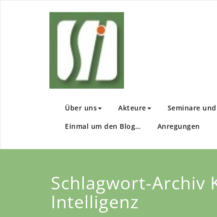
Zum
Inhalt
Sachsen I
Wir fördern Ihre En
springen
Über uns
Akteure
Seminare und 
Einmal um den Blog…
Anregungen
Schlagwort-Archiv 
Intelligenz