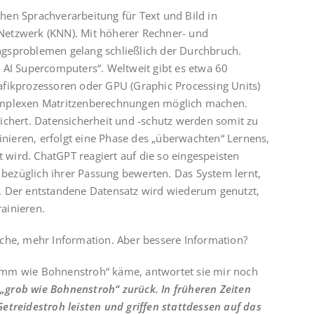
hen Sprachverarbeitung für Text und Bild in
Netzwerk (KNN). Mit höherer Rechner- und
gsproblemen gelang schließlich der Durchbruch.
 AI Supercomputers“. Weltweit gibt es etwa 60
afikprozessoren oder GPU (Graphic Processing Units)
omplexen Matritzenberechnungen möglich machen.
ichert. Datensicherheit und -schutz werden somit zu
ieren, erfolgt eine Phase des „überwachten“ Lernens,
t wird. ChatGPT reagiert auf die so eingespeisten
ezüglich ihrer Passung bewerten. Das System lernt,
. Der entstandene Datensatz wird wiederum genutzt,
ainieren.
che, mehr Information. Aber bessere Information?
umm wie Bohnenstroh“ käme, antwortet sie mir noch
 „grob wie Bohnenstroh“ zurück. In früheren Zeiten
etreidestroh leisten und griffen stattdessen auf das