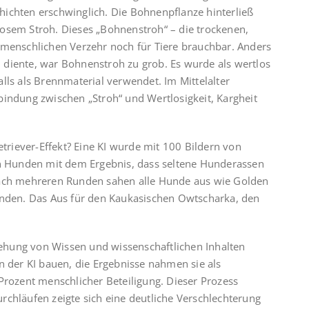
ichten erschwinglich. Die Bohnenpflanze hinterließ
osem Stroh. Dieses „Bohnenstroh“ – die trockenen,
 menschlichen Verzehr noch für Tiere brauchbar. Anders
eu diente, war Bohnenstroh zu grob. Es wurde als wertlos
lls als Brennmaterial verwendet. Im Mittelalter
bindung zwischen „Stroh“ und Wertlosigkeit, Kargheit
riever-Effekt? Eine KI wurde mit 100 Bildern von
von Hunden mit dem Ergebnis, dass seltene Hunderassen
ch mehreren Runden sahen alle Hunde aus wie Golden
wanden. Das Aus für den Kaukasischen Owtscharka, den
stehung von Wissen und wissenschaftlichen Inhalten
n der KI bauen, die Ergebnisse nahmen sie als
Prozent menschlicher Beteiligung. Dieser Prozess
rchläufen zeigte sich eine deutliche Verschlechterung