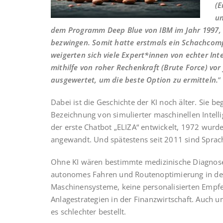
(E
un
dem Programm Deep Blue von IBM im Jahr 1997,
bezwingen. Somit hatte erstmals ein Schachcom
weigerten sich viele Expert*innen von echter Int
mithilfe von roher Rechenkraft (Brute Force) vor
ausgewertet, um die beste Option zu ermitteln.
“
Dabei ist die Geschichte der KI noch älter. Sie b
Bezeichnung von simulierter maschinellen Intelli
der erste Chatbot „ELIZA“ entwickelt, 1972 wurd
angewandt. Und spätestens seit 2011 sind Sprach
Ohne KI wären bestimmte medizinische Diagnosen
autonomes Fahren und Routenoptimierung in der 
Maschinensysteme, keine personalisierten Empf
Anlagestrategien in der Finanzwirtschaft. Auch 
es schlechter bestellt.