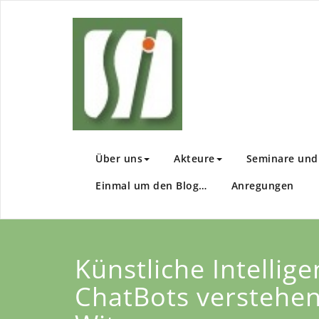
Zum
Inhalt
Sachsen I
Wir fördern Ihre En
springen
Über uns
Akteure
Seminare und 
Einmal um den Blog…
Anregungen
Künstliche Intellig
ChatBots verstehen