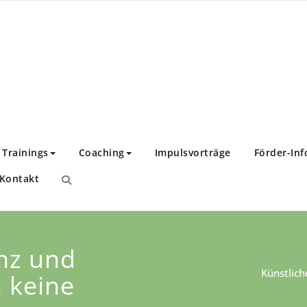
nstitut
twicklung!
Trainings
Coaching
Impulsvorträge
Förder-Inf
Kontakt
enz und
Künstlich
 keine