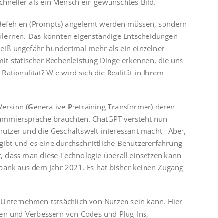
chneller als ein Mensch ein gewünschtes Bild.
t Befehlen (Prompts) angelernt werden müssen, sondern
ulernen. Das könnten eigenständige Entscheidungen
weiß ungefähr hundertmal mehr als ein einzelner
it statischer Rechenleistung Dinge erkennen, die uns
ationalität? Wie wird sich die Realität in Ihrem
Version (
G
enerative
P
retraining
T
ransformer) deren
ammiersprache brauchten. ChatGPT versteht nun
tnutzer und die Geschäftswelt interessant macht. Aber,
gibt und es eine durchschnittliche Benutzererfahrung
ht, dass man diese Technologie überall einsetzen kann
nbank aus dem Jahr 2021. Es hat bisher keinen Zugang
 im Unternehmen tatsächlich von Nutzen sein kann. Hier
ben und Verbessern von Codes und Plug-Ins,