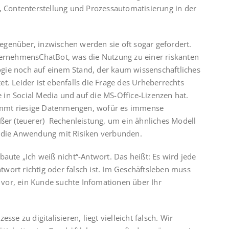
e, Contenterstellung und Prozessautomatisierung in der
genüber, inzwischen werden sie oft sogar gefordert.
ternehmensChatBot, was die Nutzung zu einer riskanten
gie noch auf einem Stand, der kaum wissenschaftliches
t. Leider ist ebenfalls die Frage des Urheberrechts
te in Social Media und auf die MS-Office-Lizenzen hat.
ämmt riesige Datenmengen, wofür es immense
oßer (teuerer) Rechenleistung, um ein ähnliches Modell
t die Anwendung mit Risiken verbunden.
baute „Ich weiß nicht“-Antwort. Das heißt: Es wird jede
wort richtig oder falsch ist. Im Geschäftsleben muss
e vor, ein Kunde suchte Infomationen über Ihr
se zu digitalisieren, liegt vielleicht falsch. Wir