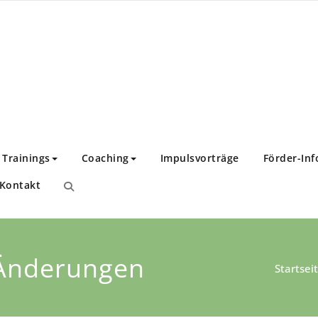
nstitut
twicklung!
Trainings
Coaching
Impulsvorträge
Förder-Inf
Kontakt
 Änderungen
Startsei