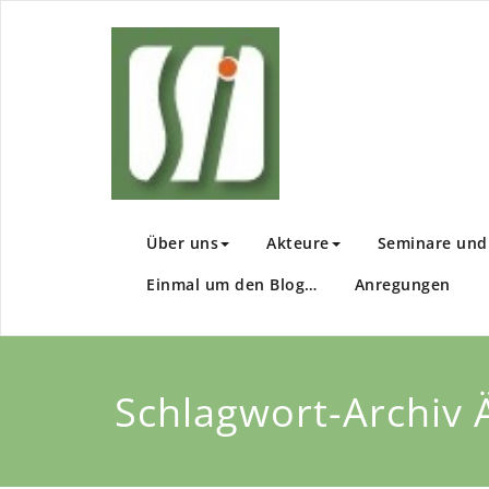
Zum
Inhalt
Sachsen I
Wir fördern Ihre En
springen
Über uns
Akteure
Seminare und 
Einmal um den Blog…
Anregungen
Schlagwort-Archiv