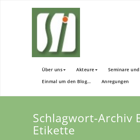
Zum
Inhalt
Sachsen I
Wir fördern Ihre En
springen
Über uns
Akteure
Seminare und 
Einmal um den Blog…
Anregungen
Schlagwort-Archiv 
Etikette