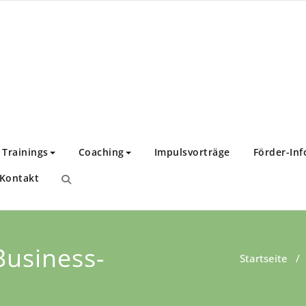
nstitut
twicklung!
Trainings
Coaching
Impulsvorträge
Förder-Inf
Kontakt
Business-
Startseite
/