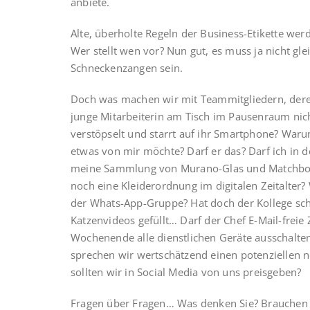
anbiete.
Alte, überholte Regeln der Business-Etikette werd
Wer stellt wen vor? Nun gut, es muss ja nicht 
Schneckenzangen sein.
Doch was machen wir mit Teammitgliedern, dere
junge Mitarbeiterin am Tisch im Pausenraum nich
verstöpselt und starrt auf ihr Smartphone? War
etwas von mir möchte? Darf er das? Darf ich in d
meine Sammlung von Murano-Glas und Matchbox
noch eine Kleiderordnung im digitalen Zeitalter? 
der Whats-App-Gruppe? Hat doch der Kollege sc
Katzenvideos gefüllt… Darf der Chef E-Mail-freie 
Wochenende alle dienstlichen Geräte ausschalten
sprechen wir wertschätzend einen potenziellen 
sollten wir in Social Media von uns preisgeben?
Fragen über Fragen… Was denken Sie? Brauchen wi