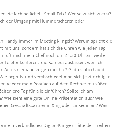
en vielfach belächelt. Small Talk? Wer setzt sich zuerst?
gleich der Umgang mit Hummerscheren oder
n Handy immer im Meeting klingelt? Warum spricht die
t mit uns, sondern hat sich die Ohren wie jeden Tag
um ruft mich mein Chef noch um 21:30 Uhr an, weil er
er Telefonkonferenz die Kamera auslassen, weil ich
-Autos niemand zeigen möchte? Gibt es überhaupt
Wie begrüßt und verabschiedet man sich jetzt richtig in
hon wieder mein Postfach auf dem Rechner mit süßen
Zeiten pro Tag für alle einführen? Sollte ich am
? Wie sieht eine gute Online-Präsentation aus? Wie
neuen Geschäftspartner in Xing oder Linkedin an? Was
r ein verbindliches Digital-Knigge? Hätte der Freiherr